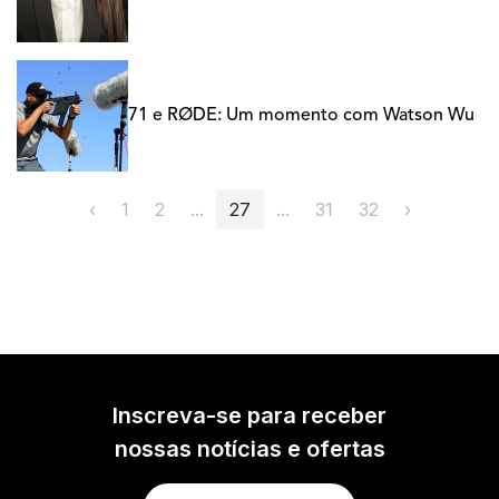
71 e RØDE: Um momento com Watson Wu
‹
1
2
...
27
...
31
32
›
Inscreva-se para receber
nossas notícias e ofertas