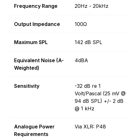
Frequency Range
20Hz - 20kHz
Output Impedance
100Ω
Maximum SPL
142 dB SPL
Equivalent Noise (A-
4dBA
Weighted)
Sensitivity
-32 dB re 1
Volt/Pascal (25 mV @
94 dB SPL) +/- 2 dB
@ 1 kHz
Analogue Power
Via XLR: P48
Requirements