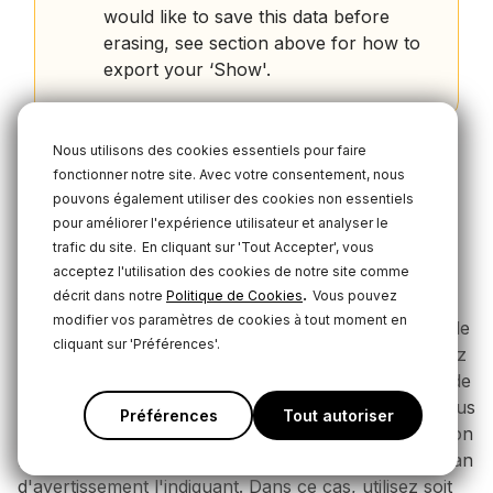
would like to save this data before
erasing, see section above for how to
export your ‘Show'.
Nous utilisons des cookies essentiels pour faire
fonctionner notre site. Avec votre consentement, nous
Alimentation du RØDECaster Pro II
pouvons également utiliser des cookies non essentiels
Le RØDECaster Pro II est livré avec une unité
pour améliorer l'expérience utilisateur et analyser le
d'alimentation. Branchez ceci dans l'entrée USB-C à
trafic du site.
En cliquant sur 'Tout Accepter', vous
acceptez l'utilisation des cookies de notre site comme
côté du bouton rouge à l'arrière de l'unité pour
.
décrit dans notre
Politique de Cookies
Vous pouvez
fournir de l'énergie. Il peut également être alimenté
modifier vos paramètres de cookies à tout moment en
par une batterie externe USB, tant qu'elle est capable
cliquant sur 'Préférences'.
de fournir 30W USB-C PD (15V, 2A). Vous obtiendrez
environ une heure de fonctionnement par capacité de
10W/h, donc un pack de batterie de haute qualité vous
Préférences
Tout autoriser
donnera environ dix heures d'énergie. Si l'alimentation
fournie à l'unité est insuffisante, vous verrez un écran
d'avertissement l'indiquant. Dans ce cas, utilisez soit